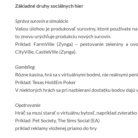
Základné druhy sociálnych hier
Správa surovín a simulácie
Vašou úlohou je produkovať suroviny, ktoré používate n
to znovu urýchľuje produkciu nových surovín.
Príklad: FarmVille (Zynga) – pestovanie zeleniny a ovo
CityVille, CastleVille (Zynga).
Gambling
Rôzne kasína, hrá sa s virtuálnymi bodmi, nie reálnymi pen
Príklad: Texas HoldEm Poker
V niektorých hrách sa pri nazbieraní dostatku bodov dajú 
Opatrovanie
Hráč sa musí starať o virtuálnu bytosť, napríklad zvieratko 
Príklad: Pet Society, The Sims Social (EA)
príklad reklamy vloženej priamo do hry