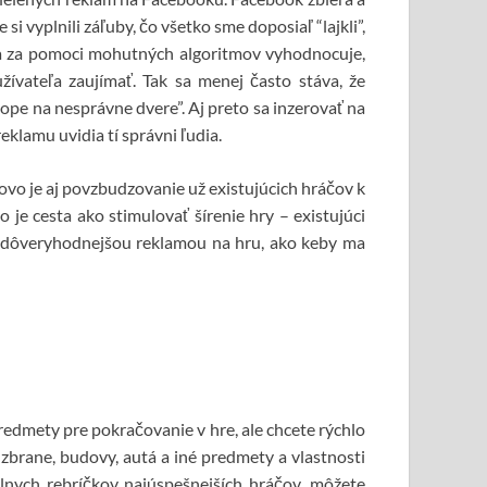
si vyplnili záľuby, čo všetko sme doposiaľ “lajkli”,
 a za pomoci mohutných algoritmov vyhodnocuje,
ívateľa zaujímať. Tak sa menej často stáva, že
ope na nesprávne dvere”. Aj preto sa inzerovať na
reklamu uvidia tí správni ľudia.
vo je aj povzbudzovanie už existujúcich hráčov k
o je cesta ako stimulovať šírenie hry – existujúci
u dôveryhodnejšou reklamou na hru, ako keby ma
edmety pre pokračovanie v hre, ale chcete rýchlo
 zbrane, budovy, autá a iné predmety a vlastnosti
álnych rebríčkov najúspešnejších hráčov, môžete