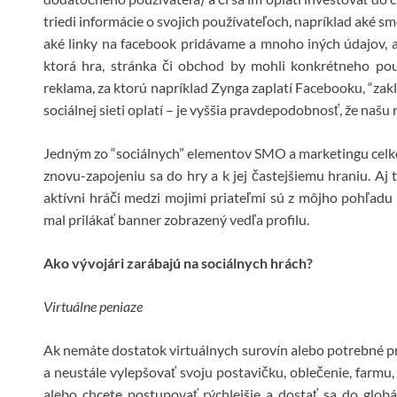
triedi informácie o svojich používateľoch, napríklad aké sme 
aké linky na facebook pridávame a mnoho iných údajov,
ktorá hra, stránka či obchod by mohli konkrétneho použ
reklama, za ktorú napríklad Zynga zaplatí Facebooku, “zakl
sociálnej sieti oplatí – je vyššia pravdepodobnosť, že našu 
Jedným zo “sociálnych” elementov SMO a marketingu celko
znovu-zapojeniu sa do hry a k jej častejšiemu hraniu. Aj t
aktívni hráči medzi mojimi priateľmi sú z môjho pohľad
mal prilákať banner zobrazený vedľa profilu.
Ako vývojári zarábajú na sociálnych hrách?
Virtuálne peniaze
Ak nemáte dostatok virtuálnych surovín alebo potrebné pr
a neustále vylepšovať svoju postavičku, oblečenie, farmu,
alebo chcete postupovať rýchlejšie a dostať sa do glob