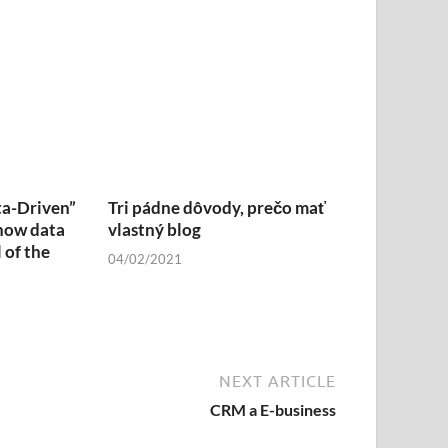
ta-Driven”
Tri pádne dôvody, prečo mať
how data
vlastný blog
 of the
04/02/2021
NEXT ARTICLE
CRM a E-business