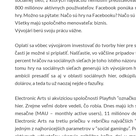
800 miliónov aktívnych používateľov. Facebook ponúka 
hry. Možno sa pýtate: Načo sú hry na Facebooku? Načo sú 
Všetky majú spoločného menovateľa: biznis.
Vývojári berú svoju prácu vážne.
Oplatí sa vôbec vývojárom investovať do tvorby hier pre so
časti je možné si priplatiť. Našťastie, vo väčšine prípadov 
percent hráčov na sociálnych sieťach je toho istého názo
tomu hry na sociálnych sieťach generujú ich vývojárom h
ambícii presadiť sa aj v oblasti sociálnych hier, odkúp
dolárov, a teda tu už naozaj nejde o fazuľky.
Electronic Arts si akvizíciou spoločnosti Playfish “označk
hier. Zrejme veľmi dobre vedeli, čo robia. Dnes majú ich
mesačne (MAU – monthly active users), 11 miliónov den
Electronic Arts na tretiu priečku v rebríčku najväčší
jedným z najhorúcejších parametrov v “social gamingu”. 
aktívnych užívateľov ukazuje približne koľko dní v me