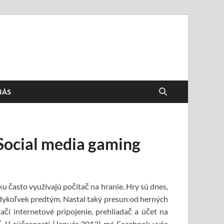
NÁS
 Social media gaming
ku často využívajú počítač na hranie. Hry sú dnes,
kedykoľvek predtým. Nastal taký presun od herných
čí internetové pripojenie, prehliadač a účet na
ť.
V súčasnosti (Január 2012) má Facebook vyše