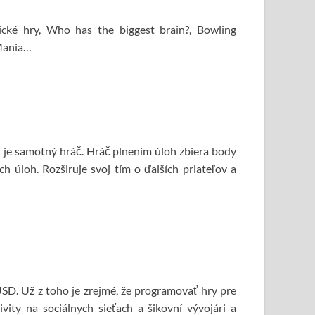
gické hry, Who has the biggest brain?, Bowling
kMania…
u je samotný hráč. Hráč plnením úloh zbiera body
h úloh. Rozširuje svoj tím o ďalších priateľov a
 USD. Už z toho je zrejmé, že programovať hry pre
ivity na sociálnych sieťach a šikovní vývojári a