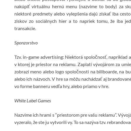
nakúpiť virtuálnu hernú menu (nazvime to body) za sk
niektoré predmety alebo vylepšenia dajú získať iba cest
ziskov zo sociálnych hier a to napriek tomu, že iba je
transakcie.
Sponzorstvo
Tzv. in-game advertising: Niektorá spoločnosť, napríklad 
v ktorej je priestor na reklamu. Zaplatí vývojárom za umi
zobrazí meno alebo logo spoločnosti na billboarde, na b
alebo ich názvoch. V hre sa môžu nachádzať aj brandovan
vo forme banneru vedľa hry, alebo priamo v hre.
White Label Games
Nazvime ich hrami s “priestorom pre vašu reklamu”. Vývojár
vyzeralo, že ste ju vytvorili vy. To sa nazýva tzv. rebrandova