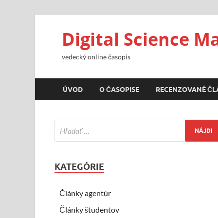
Digital Science M
vedecký online časopis
ÚVOD
O ČASOPISE
RECENZOVANÉ ČL
KATEGÓRIE
Články agentúr
Články študentov