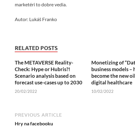
marketéri to dobre vedia.
Autor: Lukáš Franko
RELATED POSTS
The METAVERSE Reality-
Monetizing of “Da
Check: Hype or Hubris?!
business models – 
Scenario analysis based on
become the new oil
forecast use-cases up to 2030
digital healthcare
20/02/2022
10/02/2022
PREVIOUS ARTICLE
Hry na facebooku