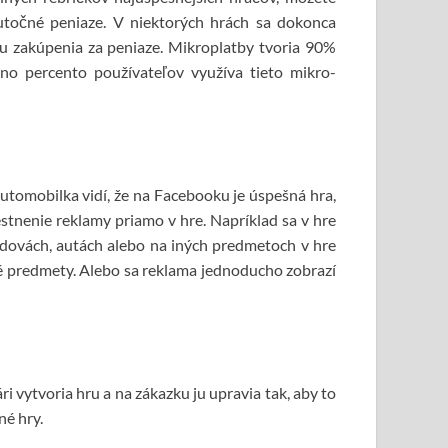
utočné peniaze. V niektorých hrách sa dokonca
ou zakúpenia za peniaze. Mikroplatby tvoria 90%
dno percento používateľov využíva tieto mikro-
automobilka vidí, že na Facebooku je úspešná hra,
estnenie reklamy priamo v hre. Napríklad sa v hre
udovách, autách alebo na iných predmetoch v hre
é predmety. Alebo sa reklama jednoducho zobrazí
i vytvoria hru a na zákazku ju upravia tak, aby to
né hry.