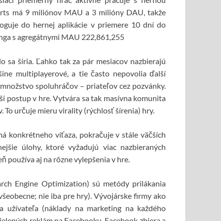
c Arts má 9 miliónov MAU a 3 milióny DAU, takže
uje do hernej aplikácie v priemere 10 dní do
ynga s agregátnymi MAU 222,861,255
o sa šíria. Ľahko tak za pár mesiacov nazbierajú
ine multiplayerové, a tie často nepovolia ďalší
 množstvo spoluhráčov – priateľov cez pozvánky.
jší postup v hre. Vytvára sa tak masívna komunita
To určuje mieru virality (rýchlosť šírenia) hry.
á konkrétneho víťaza, pokračuje v stále väčších
ejšie úlohy, ktoré vyžadujú viac nazbieraných
ň používa aj na rôzne vylepšenia v hre.
rch Engine Optimization) sú metódy prilákania
všeobecne; nie iba pre hry). Vývojárske firmy ako
a užívateľa (náklady na marketing na každého
 cielených reklám na Facebooku. Facebook zbiera a