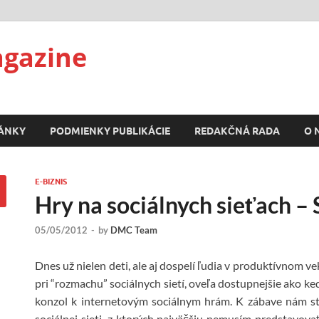
agazine
ÁNKY
PODMIENKY PUBLIKÁCIE
REDAKČNÁ RADA
O 
E-BIZNIS
Hry na sociálnych sieťach –
05/05/2012
-
by
DMC Team
Dnes už nielen deti, ale aj dospelí ľudia v produktívnom ve
pri “rozmachu” sociálnych sietí, oveľa dostupnejšie ako 
konzol k internetovým sociálnym hrám. K zábave nám sta
sociálnej sieti, z ktorých najväčšiu nemusím predstavova