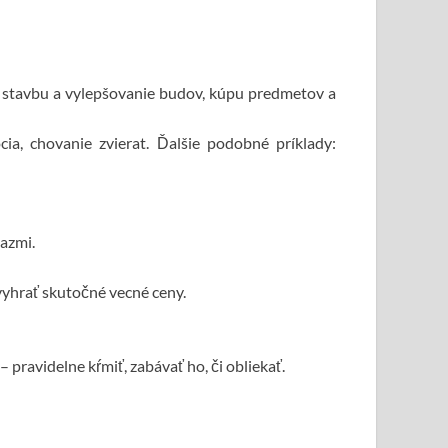
a stavbu a vylepšovanie budov, kúpu predmetov a
cia, chovanie zvierat. Ďalšie podobné príklady:
iazmi.
vyhrať skutočné vecné ceny.
– pravidelne kŕmiť, zabávať ho, či obliekať.