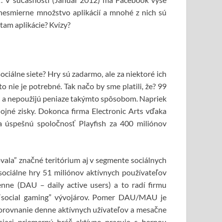
nesmierne množstvo aplikácií a mnohé z nich sú
tam aplikácie? Kvízy?
ciálne siete? Hry sú zadarmo, ale za niektoré ich
to nie je potrebné. Tak načo by sme platili, že? 99
ru a nepoužijú peniaze takýmto spôsobom. Napriek
ojné zisky. Dokonca firma Electronic Arts vďaka
ila úspešnú spoločnosť Playfish za 400 miliónov
ovala” značné teritórium aj v segmente sociálnych
 sociálne hry 51 miliónov aktívnych používateľov
ne (DAU – daily active users) a to radí firmu
ch “social gaming” vývojárov. Pomer DAU/MAU je
Porovnanie denne aktívnych užívateľov a mesačne
siaci priemerný hráč aktívne pracuje s hernou