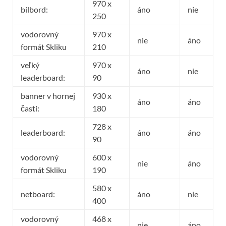
970 x
bilbord:
áno
nie
250
vodorovný
970 x
nie
áno
formát Skliku
210
veľký
970 x
áno
nie
leaderboard:
90
banner v hornej
930 x
áno
áno
časti:
180
728 x
leaderboard:
áno
áno
90
vodorovný
600 x
nie
áno
formát Skliku
190
580 x
netboard:
áno
nie
400
vodorovný
468 x
nie
áno