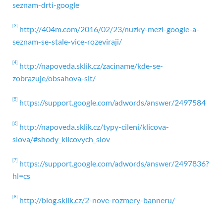
seznam-drti-google
[3]
http://404m.com/2016/02/23/nuzky-mezi-google-a-
seznam-se-stale-vice-rozeviraji/
[4]
http://napoveda.sklik.cz/zaciname/kde-se-
zobrazuje/obsahova-sit/
[5]
https://support.google.com/adwords/answer/2497584
[6]
http://napoveda.sklik.cz/typy-cileni/klicova-
slova/#shody_klicovych_slov
[7]
https://support.google.com/adwords/answer/2497836?
hl=cs
[8]
http://blog.sklik.cz/2-nove-rozmery-banneru/