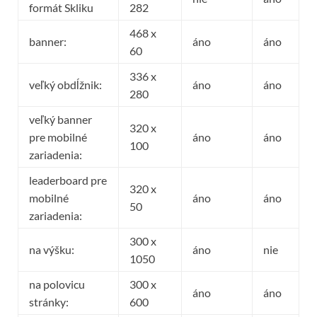
formát Skliku
282
468 x
banner:
áno
áno
60
336 x
veľký obdĺžnik:
áno
áno
280
veľký banner
320 x
pre mobilné
áno
áno
100
zariadenia:
leaderboard pre
320 x
mobilné
áno
áno
50
zariadenia:
300 x
na výšku:
áno
nie
1050
na polovicu
300 x
áno
áno
stránky:
600