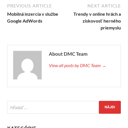
PREVIOUS ARTICLE
NEXT ARTICLE
Mobilná inzercia v službe
Trendy v online hrách a
Google AdWords
ziskovosť herného
priemyslu
About DMC Team
View all posts by DMC Team →