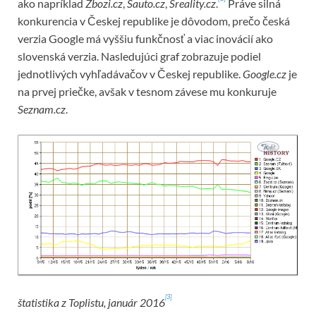
ako napríklad
Zbozi.cz
,
Sauto.cz
,
Sreality.cz
.
Práve silná
konkurencia v Českej republike je dôvodom, prečo česká
verzia Google má vyššiu funkčnosť a viac inovácií ako
slovenská verzia. Nasledujúci graf zobrazuje podiel
jednotlivých vyhľadávačov v Českej republike.
Google.cz
je
na prvej priečke, avšak v tesnom závese mu konkuruje
Seznam.cz
.
[3]
štatistika z Toplistu, január 2016