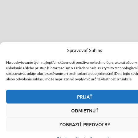
Spravovať Súhlas
Na poskytovanie tých najlepších skúseností používame technológie, ako sú súbory
ukladanie a/alebo prístup k informáciám o zariadení. Súhlas s týmito technológia
spracovávať údaje, ako je správanie pri prehliadaní alebo jedinečné ID na tejto str
alebo odvolanie súhlasu môže nepriaznivo ovplyvniť určité vlastnosti a funkcie.
PRIJAŤ
ODMIETNUŤ
ZOBRAZIŤ PREDVOĽBY