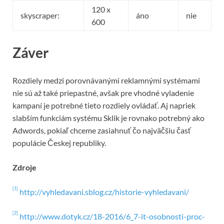
120 x
skyscraper:
áno
nie
600
Záver
Rozdiely medzi porovnávanými reklamnými systémami
nie sú až také priepastné, avšak pre vhodné vyladenie
kampaní je potrebné tieto rozdiely ovládať. Aj napriek
slabším funkciám systému Sklik je rovnako potrebný ako
Adwords, pokiaľ chceme zasiahnuť čo najväčšiu časť
populácie Českej republiky.
Zdroje
[1]
http://vyhledavani.sblog.cz/historie-vyhledavani/
[2]
http://www.dotyk.cz/18-2016/6_7-it-osobnosti-proc-