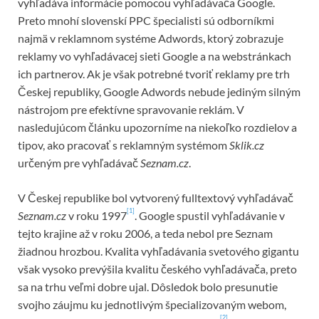
vyhľadáva informácie pomocou vyhľadávača Google.
Preto mnohí slovenskí PPC špecialisti sú odborníkmi
najmä v reklamnom systéme Adwords, ktorý zobrazuje
reklamy vo vyhľadávacej sieti Google a na webstránkach
ich partnerov. Ak je však potrebné tvoriť reklamy pre trh
Českej republiky, Google Adwords nebude jediným silným
nástrojom pre efektívne spravovanie reklám. V
nasledujúcom článku upozorníme na niekoľko rozdielov a
tipov, ako pracovať s reklamným systémom
Sklik.cz
určeným pre vyhľadávač
Seznam.cz
.
V Českej republike bol vytvorený fulltextový vyhľadávač
[1]
Seznam.cz
v roku 1997
. Google spustil vyhľadávanie v
tejto krajine až v roku 2006, a teda nebol pre Seznam
žiadnou hrozbou. Kvalita vyhľadávania svetového gigantu
však vysoko prevýšila kvalitu českého vyhľadávača, preto
sa na trhu veľmi dobre ujal. Dôsledok bolo presunutie
svojho záujmu ku jednotlivým špecializovaným webom,
[2]