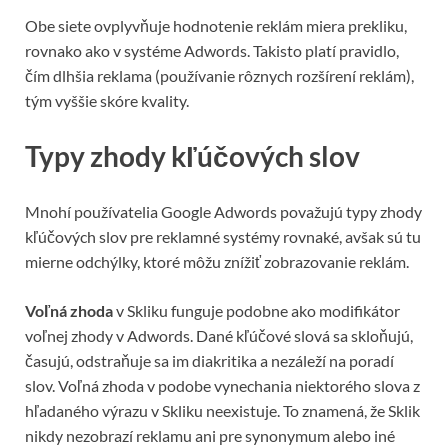
Obe siete ovplyvňuje hodnotenie reklám miera prekliku,
rovnako ako v systéme Adwords. Takisto platí pravidlo,
čím dlhšia reklama (používanie rôznych rozšírení reklám),
tým vyššie skóre kvality.
Typy zhody kľúčových slov
Mnohí používatelia Google Adwords považujú typy zhody
kľúčových slov pre reklamné systémy rovnaké, avšak sú tu
mierne odchýlky, ktoré môžu znížiť zobrazovanie reklám.
Voľná zhoda
v Skliku funguje podobne ako modifikátor
voľnej zhody v Adwords. Dané kľúčové slová sa skloňujú,
časujú, odstraňuje sa im diakritika a nezáleží na poradí
slov. Voľná zhoda v podobe vynechania niektorého slova z
hľadaného výrazu v Skliku neexistuje. To znamená, že Sklik
nikdy nezobrazí reklamu ani pre synonymum alebo iné