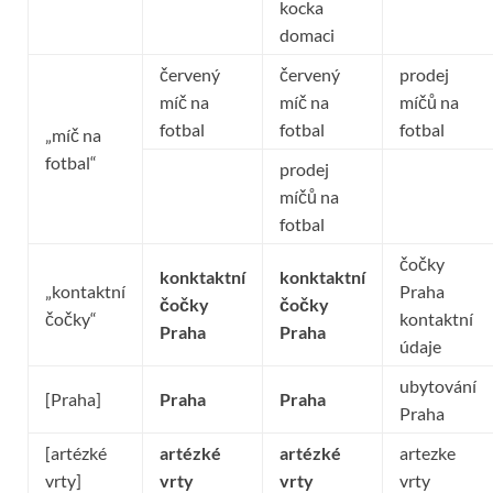
kocka
domaci
červený
červený
prodej
míč na
míč na
míčů na
fotbal
fotbal
fotbal
„míč na
fotbal“
prodej
míčů na
fotbal
čočky
konktaktní
konktaktní
„kontaktní
Praha
čočky
čočky
čočky“
kontaktní
Praha
Praha
údaje
ubytování
[Praha]
Praha
Praha
Praha
[artézké
artézké
artézké
artezke
vrty]
vrty
vrty
vrty