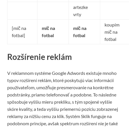
artezke
vrty
koupím
[míč na
míč na
míč na
míč na
fotbal]
fotbal
fotbal
fotbal
Rozšírenie reklám
V reklamnom systéme Google Adwords existuje mnoho
typov rozšírení reklám, ktoré poskytujú viac informácií
používateľom, umožňuje presmerovanie na konkrétne
podstránky, priamo telefonovať a podobne. To následne
spôsobuje vyššiu mieru prekliku, s tým spojené vyššie
skóre kvality, a teda vyššiu priemernú pozíciu zobrazenej
reklamy za nižšiu cenu za klik. Systém Sklik funguje na
podobnom princípe, avšak spektrum rozšírení nie je také