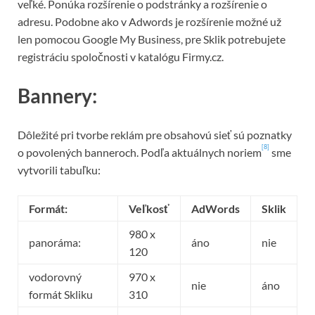
veľké. Ponúka rozšírenie o podstránky a rozšírenie o
adresu. Podobne ako v Adwords je rozšírenie možné už
len pomocou Google My Business, pre Sklik potrebujete
registráciu spoločnosti v katalógu Firmy.cz.
Bannery:
Dôležité pri tvorbe reklám pre obsahovú sieť sú poznatky
[8]
o povolených banneroch. Podľa aktuálnych noriem
sme
vytvorili tabuľku:
Formát:
Veľkosť
AdWords
Sklik
980 x
panoráma:
áno
nie
120
vodorovný
970 x
nie
áno
formát Skliku
310