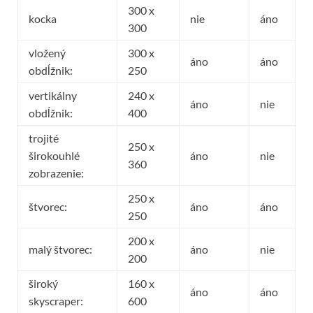
300 x
kocka
nie
áno
300
vložený
300 x
áno
áno
obdĺžnik:
250
vertikálny
240 x
áno
nie
obdĺžnik:
400
trojité
250 x
širokouhlé
áno
nie
360
zobrazenie:
250 x
štvorec:
áno
áno
250
200 x
malý štvorec:
áno
nie
200
široký
160 x
áno
áno
skyscraper:
600