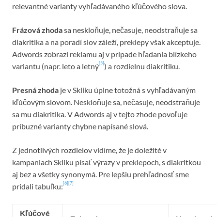
relevantné varianty vyhľadávaného kľúčového slova.
Frázová zhoda
sa neskloňuje, nečasuje, neodstraňuje sa
diakritika a na poradí slov záleží, preklepy však akceptuje.
Adwords zobrazí reklamu aj v prípade hľadania blízkeho
[5]
variantu (napr. leto a letný
) a rozdielnu diakritiku.
Presná zhoda
je v Skliku úplne totožná s vyhľadávaným
kľúčovým slovom. Neskloňuje sa, nečasuje, neodstraňuje
sa mu diakritika. V Adwords aj v tejto zhode povoľuje
príbuzné varianty chybne napísané slová.
Z jednotlivých rozdielov vidíme, že je doležité v
kampaniach Skliku písať výrazy v preklepoch, s diakritkou
aj bez a všetky synonymá. Pre lepšiu prehľadnosť sme
[6]
[7]
pridali tabuľku:
Kľúčové