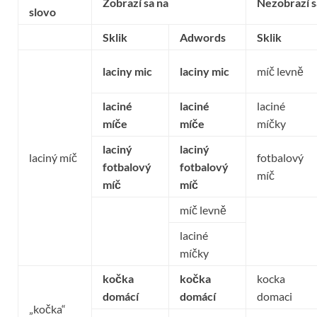
Zobrazí sa na
Nezobrazí s
slovo
Sklik
Adwords
Sklik
laciny mic
laciny mic
míč levně
laciné
laciné
laciné
míče
míče
míčky
laciný
laciný
laciný míč
fotbalový
fotbalový
fotbalový
míč
míč
míč
míč levně
laciné
míčky
kočka
kočka
kocka
domácí
domácí
domaci
„kočka“