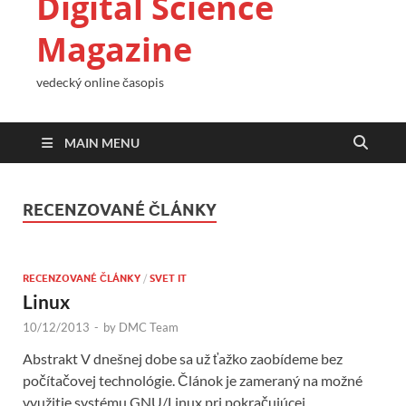
Digital Science
Magazine
vedecký online časopis
MAIN MENU
RECENZOVANÉ ČLÁNKY
RECENZOVANÉ ČLÁNKY
/
SVET IT
Linux
10/12/2013
-
by
DMC Team
Abstrakt V dnešnej dobe sa už ťažko zaobídeme bez
počítačovej technológie. Článok je zameraný na možné
využitie systému GNU/Linux pri pokračujúcej