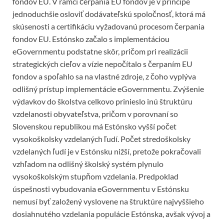
fondov EU. V rámci čerpania EU fondov je v princípe
jednoduchšie osloviť dodávateľskú spoločnosť, ktorá má
skúsenosti a certifikáciu vyžadovanú procesom čerpania
fondov EU. Estónsko začalo s implementáciou
eGovernmentu podstatne skôr, pričom pri realizácii
strategických cieľov a vízie nepočítalo s čerpaním EU
fondov a spoľahlo sa na vlastné zdroje, z čoho vyplýva
odlišný prístup implementácie eGovernmentu. Zvýšenie
výdavkov do školstva celkovo prinieslo inú štruktúru
vzdelanosti obyvateľstva, pričom v porovnaní so
Slovenskou republikou má Estónsko vyšší počet
vysokoškolsky vzdelaných ľudí. Počet stredoškolsky
vzdelaných ľudí je v Estónsku nižší, pretože pokračovali
vzhľadom na odlišný školský systém plynulo
vysokoškolským stupňom vzdelania. Predpoklad
úspešnosti vybudovania eGovernmentu v Estónsku
nemusí byť založený vyslovene na štruktúre najvyššieho
dosiahnutého vzdelania populácie Estónska, avšak vývoj a