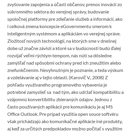
zvyšovanie zapojenia a účasti občanov, prenos inovácií zo
súkromného sektora do verejnej správy, budovanie
spoločnej platformy pre zdieľanie služieb a informácií, ako
i celková zmena koncepcie eGovernmentu smerom k
inteligentným systémom a aplikáciám vo verejnej správe.
Zložitosť nových technológií, na ktorých sme v dnešnej
dobe už značne závislí a ktoré sa v budúcnosti budú ďalej
rozvíjať veľmi rýchlym tempom, nás núti sa dôsledne
zamýšľať nad spôsobmi ochrany pred ich zneužitím alebo
znefunkčnením. Nevyhnutným je poznanie, a teda výskum
a vzdelávanie aj v tejto oblasti. (Karovič V., 2008) Z
pohľadu využívaného programového vybavenia je
potrebné zamyslieť sa nad tým, ako udržať kompatibilitu a
vzájomnú konvertibilitu zbieraných údajov. Jednou z
často používaných aplikácií pre komunikáciu je aj MS
Office Outlook. Pre prípad využitia open souce softvéru
však prichádzajú ako komunikačné aplikácie iné produkty,
aj keď za určitých predpokladov možno počítať s využitím