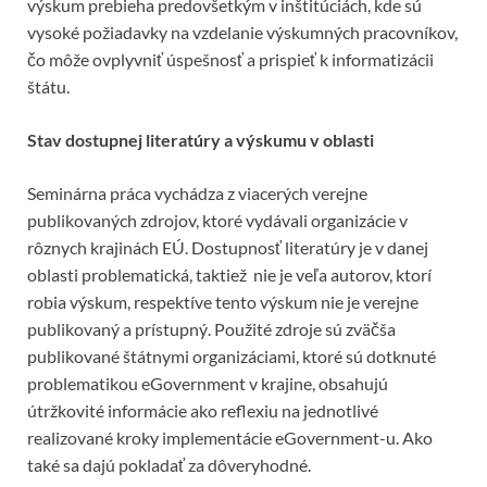
výskum prebieha predovšetkým v inštitúciách, kde sú
vysoké požiadavky na vzdelanie výskumných pracovníkov,
čo môže ovplyvniť úspešnosť a prispieť k informatizácii
štátu.
Stav dostupnej literatúry a výskumu v oblasti
Seminárna práca vychádza z viacerých verejne
publikovaných zdrojov, ktoré vydávali organizácie v
rôznych krajinách EÚ. Dostupnosť literatúry je v danej
oblasti problematická, taktiež nie je veľa autorov, ktorí
robia výskum, respektíve tento výskum nie je verejne
publikovaný a prístupný. Použité zdroje sú zväčša
publikované štátnymi organizáciami, ktoré sú dotknuté
problematikou eGovernment v krajine, obsahujú
útržkovité informácie ako reflexiu na jednotlivé
realizované kroky implementácie eGovernment-u. Ako
také sa dajú pokladať za dôveryhodné.