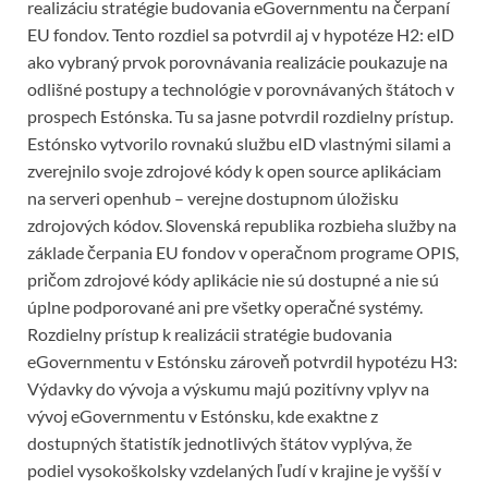
realizáciu stratégie budovania eGovernmentu na čerpaní
EU fondov. Tento rozdiel sa potvrdil aj v hypotéze H2: eID
ako vybraný prvok porovnávania realizácie poukazuje na
odlišné postupy a technológie v porovnávaných štátoch v
prospech Estónska. Tu sa jasne potvrdil rozdielny prístup.
Estónsko vytvorilo rovnakú službu eID vlastnými silami a
zverejnilo svoje zdrojové kódy k open source aplikáciam
na serveri openhub – verejne dostupnom úložisku
zdrojových kódov. Slovenská republika rozbieha služby na
základe čerpania EU fondov v operačnom programe OPIS,
pričom zdrojové kódy aplikácie nie sú dostupné a nie sú
úplne podporované ani pre všetky operačné systémy.
Rozdielny prístup k realizácii stratégie budovania
eGovernmentu v Estónsku zároveň potvrdil hypotézu H3:
Výdavky do vývoja a výskumu majú pozitívny vplyv na
vývoj eGovernmentu v Estónsku, kde exaktne z
dostupných štatistík jednotlivých štátov vyplýva, že
podiel vysokoškolsky vzdelaných ľudí v krajine je vyšší v