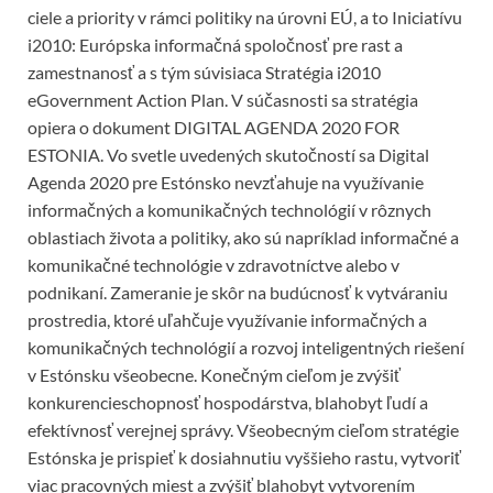
ciele a priority v rámci politiky na úrovni EÚ, a to Iniciatívu
i2010: Európska informačná spoločnosť pre rast a
zamestnanosť a s tým súvisiaca Stratégia i2010
eGovernment Action Plan. V súčasnosti sa stratégia
opiera o dokument DIGITAL AGENDA 2020 FOR
ESTONIA. Vo svetle uvedených skutočností sa Digital
Agenda 2020 pre Estónsko nevzťahuje na využívanie
informačných a komunikačných technológií v rôznych
oblastiach života a politiky, ako sú napríklad informačné a
komunikačné technológie v zdravotníctve alebo v
podnikaní. Zameranie je skôr na budúcnosť k vytváraniu
prostredia, ktoré uľahčuje využívanie informačných a
komunikačných technológií a rozvoj inteligentných riešení
v Estónsku všeobecne. Konečným cieľom je zvýšiť
konkurencieschopnosť hospodárstva, blahobyt ľudí a
efektívnosť verejnej správy. Všeobecným cieľom stratégie
Estónska je prispieť k dosiahnutiu vyššieho rastu, vytvoriť
viac pracovných miest a zvýšiť blahobyt vytvorením