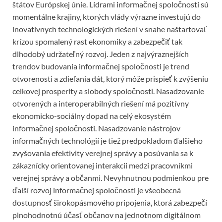
štátov Európskej únie. Lídrami informačnej spoločnosti sú
momentálne krajiny, ktorých vlády výrazne investujú do
inovatívnych technologických riešení v snahe naštartovať
krízou spomalený rast ekonomiky a zabezpečiť tak
dlhodobý udržateľný rozvoj. Jeden z najvýraznejších
trendov budovania informačnej spoločnosti je trend
otvorenosti a zdieľania dát, ktorý môže prispieť k zvýšeniu
celkovej prosperity a slobody spoločnosti. Nasadzovanie
otvorených a interoperabilných riešení má pozitívny
ekonomicko-sociálny dopad na celý ekosystém
informačnej spoločnosti. Nasadzovanie nástrojov
informačných technológií je tiež predpokladom ďalšieho
zvyšovania efektivity verejnej správy a posúvania sa k
zákaznícky orientovanej interakcii medzi pracovníkmi
verejnej správy a občanmi. Nevyhnutnou podmienkou pre
ďalší rozvoj informačnej spoločnosti je všeobecná
dostupnosť širokopásmového pripojenia, ktorá zabezpečí
plnohodnotnú účasť občanov na jednotnom digitálnom