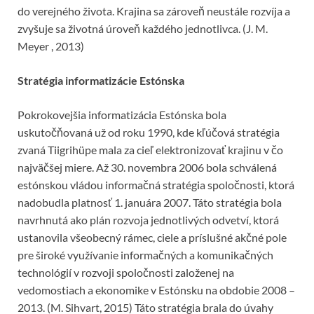
do verejného života. Krajina sa zároveň neustále rozvíja a
zvyšuje sa životná úroveň každého jednotlivca. (J. M.
Meyer , 2013)
Stratégia informatizácie Estónska
Pokrokovejšia informatizácia Estónska bola
uskutočňovaná už od roku 1990, kde kľúčová stratégia
zvaná Tiigrihüpe mala za cieľ elektronizovať krajinu v čo
najväčšej miere. Až 30. novembra 2006 bola schválená
estónskou vládou informačná stratégia spoločnosti, ktorá
nadobudla platnosť 1. januára 2007. Táto stratégia bola
navrhnutá ako plán rozvoja jednotlivých odvetví, ktorá
ustanovila všeobecný rámec, ciele a príslušné akčné pole
pre široké využívanie informačných a komunikačných
technológií v rozvoji spoločnosti založenej na
vedomostiach a ekonomike v Estónsku na obdobie 2008 –
2013. (M. Sihvart, 2015) Táto stratégia brala do úvahy