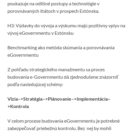
poukazuje na odlišné postupy a technológie v
porovnávaných štátoch v prospech Estónska.
H3: Výdavky do vývoja a výskumu majú pozitívny vplyv na
vývoj eGovernmentu v Estónsku
Benchmarking ako metóda skúmania a porovnávania
eGovernmentu
Z pohľadu strategického manažmentu sa proces
budovania e-Governmentu dá zjednodušene znázorniť
podľa nasledujúcej schémy:
Vízia–>Stratégia–>Plánovanie–>Implementácia–
>Kontrola
V celom procese budovania eGovernmentu je potrebné
zabezpečovať priebežnú kontrolu. Bez nej by mohli