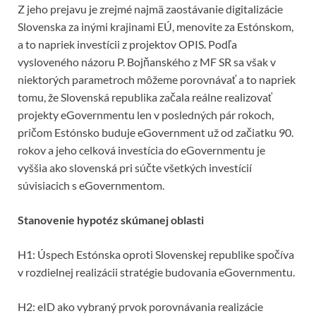
Z jeho prejavu je zrejmé najmä zaostávanie digitalizácie
Slovenska za inými krajinami EÚ, menovite za Estónskom,
a to napriek investícii z projektov OPIS. Podľa
vysloveného názoru P. Bojňanského z MF SR sa však v
niektorých parametroch môžeme porovnávať a to napriek
tomu, že Slovenská republika začala reálne realizovať
projekty eGovernmentu len v posledných pár rokoch,
pričom Estónsko buduje eGovernment už od začiatku 90.
rokov a jeho celková investícia do eGovernmentu je
vyššia ako slovenská pri súčte všetkých investícií
súvisiacich s eGovernmentom.
Stanovenie hypotéz skúmanej oblasti
H1: Úspech Estónska oproti Slovenskej republike spočíva
v rozdielnej realizácii stratégie budovania eGovernmentu.
H2: eID ako vybraný prvok porovnávania realizácie