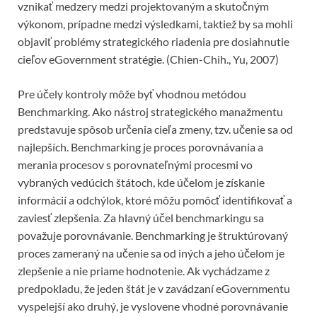
vznikať medzery medzi projektovaným a skutočným
výkonom, prípadne medzi výsledkami, taktiež by sa mohli
objaviť problémy strategického riadenia pre dosiahnutie
cieľov eGovernment stratégie. (Chien-Chih., Yu, 2007)
Pre účely kontroly môže byť vhodnou metódou
Benchmarking. Ako nástroj strategického manažmentu
predstavuje spôsob určenia cieľa zmeny, tzv. učenie sa od
najlepších. Benchmarking je proces porovnávania a
merania procesov s porovnateľnými procesmi vo
vybraných vedúcich štátoch, kde účelom je získanie
informácií a odchýlok, ktoré môžu pomôcť identifikovať a
zaviesť zlepšenia. Za hlavný účel benchmarkingu sa
považuje porovnávanie. Benchmarking je štruktúrovaný
proces zameraný na učenie sa od iných a jeho účelom je
zlepšenie a nie priame hodnotenie. Ak vychádzame z
predpokladu, že jeden štát je v zavádzaní eGovernmentu
vyspelejší ako druhý, je vyslovene vhodné porovnávanie