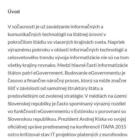
Úvod
V súčasnosti je už zavádzanie informačných a
komunikačných technológií na štátnej úrovni v
pokročilom štádiu vo viacerých krajinách sveta. Napriek
výraznému pokroku v oblasti informačných technológií a
celosvetového trendu vývoja informatizácie nie sú na tom
všetky krajiny rovnako. Medzi hlavné časti informatizácie
štátov patrí eGovernment. Budovanie eGovernmentu je
časovo a finančne náročný proces, ktorý sa môže značne
líšiť v závislosti od samotnej štruktúry štátu a
predovšetkým od zvolenej stratégie. V médiách na území
Slovenskej republiky je často spomínaný výrazný rozdiel
vo funkčnosti eGovernmentu v Estónsku v porovnaní so
Slovenskou republikou. Prezident Andrej Kiska vo svojej
oficiálnej správe prednesenej na konferencii ITAPA 2015
ostro kritizoval stav IT projektov platených z eurofondov.