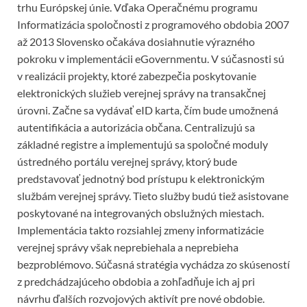
trhu Európskej únie. Vďaka Operačnému programu
Informatizácia spoločnosti z programového obdobia 2007
až 2013 Slovensko očakáva dosiahnutie výrazného
pokroku v implementácii eGovernmentu. V súčasnosti sú
v realizácii projekty, ktoré zabezpečia poskytovanie
elektronických služieb verejnej správy na transakčnej
úrovni. Začne sa vydávať eID karta, čím bude umožnená
autentifikácia a autorizácia občana. Centralizujú sa
základné registre a implementujú sa spoločné moduly
ústredného portálu verejnej správy, ktorý bude
predstavovať jednotný bod prístupu k elektronickým
službám verejnej správy. Tieto služby budú tiež asistovane
poskytované na integrovaných obslužných miestach.
Implementácia takto rozsiahlej zmeny informatizácie
verejnej správy však neprebiehala a neprebieha
bezproblémovo. Súčasná stratégia vychádza zo skúseností
z predchádzajúceho obdobia a zohľadňuje ich aj pri
návrhu ďalších rozvojových aktivít pre nové obdobie.