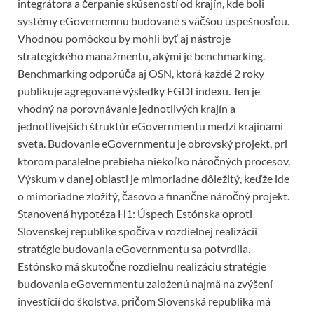
integrátora a čerpanie skúseností od krajín, kde boli
systémy eGovernemnu budované s väčšou úspešnosťou.
Vhodnou pomôckou by mohli byť aj nástroje
strategického manažmentu, akými je benchmarking.
Benchmarking odporúča aj OSN, ktorá každé 2 roky
publikuje agregované výsledky EGDI indexu. Ten je
vhodný na porovnávanie jednotlivých krajín a
jednotlivejších štruktúr eGovernmentu medzi krajinami
sveta. Budovanie eGovernmentu je obrovský projekt, pri
ktorom paralelne prebieha niekoľko náročných procesov.
Výskum v danej oblasti je mimoriadne dôležitý, keďže ide
o mimoriadne zložitý, časovo a finančne náročný projekt.
Stanovená hypotéza H1: Úspech Estónska oproti
Slovenskej republike spočíva v rozdielnej realizácii
stratégie budovania eGovernmentu sa potvrdila.
Estónsko má skutočne rozdielnu realizáciu stratégie
budovania eGovernmentu založenú najmä na zvýšení
investícií do školstva, pričom Slovenská republika má