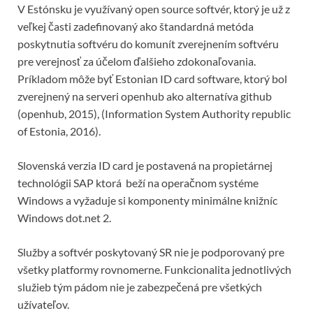
V Estónsku je využívaný open source softvér, ktorý je už z
veľkej časti zadefinovaný ako štandardná metóda
poskytnutia softvéru do komunít zverejnením softvéru
pre verejnosť za účelom ďalšieho zdokonaľovania.
Príkladom môže byť Estonian ID card software, ktorý bol
zverejnený na serveri openhub ako alternatíva github
(openhub, 2015), (Information System Authority republic
of Estonia, 2016).
Slovenská verzia ID card je postavená na propietárnej
technológii SAP ktorá beží na operačnom systéme
Windows a vyžaduje si komponenty minimálne knižníc
Windows dot.net 2.
Služby a softvér poskytovaný SR nie je podporovaný pre
všetky platformy rovnomerne. Funkcionalita jednotlivých
služieb tým pádom nie je zabezpečená pre všetkých
užívateľov.