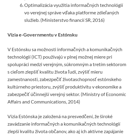
Optimalizácia využitia informačných technológií
vo verejnej správe vďaka platforme zdieľaných
služieb. (Ministerstvo financií SR, 2016)
Vízia e-Governmentu v Estónsku
V Estónsku sa možnosti informačných a komunikačných
technológií (ICT) používajú v plnej možnej miere pri
spolupráci medzi verejným, súkromným a tretím sektorom
s cieľom zlepšiť kvalitu života ľudí, zvýšiť mieru
zamestnanosti, zabezpečiť životaschopnosť estónskeho
kultúrneho priestoru, zvýšiť produktivitu v ekonomike a
zabezpečiť účinnejší verejný sektor. (Ministry of Economic
Affairs and Communications, 2014)
Vízia Estónska je založená na presvedčení, že široké
zavádzanie informačných a komunikačných technológií
zlepší kvalitu života občanov, ako aj ich aktívne zapájanie