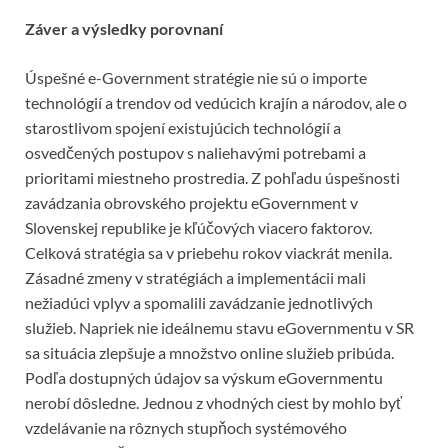
Záver a výsledky porovnaní
Úspešné e-Government stratégie nie sú o importe
technológií a trendov od vedúcich krajín a národov, ale o
starostlivom spojení existujúcich technológií a
osvedčených postupov s naliehavými potrebami a
prioritami miestneho prostredia. Z pohľadu úspešnosti
zavádzania obrovského projektu eGovernment v
Slovenskej republike je kľúčových viacero faktorov.
Celková stratégia sa v priebehu rokov viackrát menila.
Zásadné zmeny v stratégiách a implementácii mali
nežiadúci vplyv a spomalili zavádzanie jednotlivých
služieb. Napriek nie ideálnemu stavu eGovernmentu v SR
sa situácia zlepšuje a množstvo online služieb pribúda.
Podľa dostupných údajov sa výskum eGovernmentu
nerobí dôsledne. Jednou z vhodných ciest by mohlo byť
vzdelávanie na rôznych stupňoch systémového