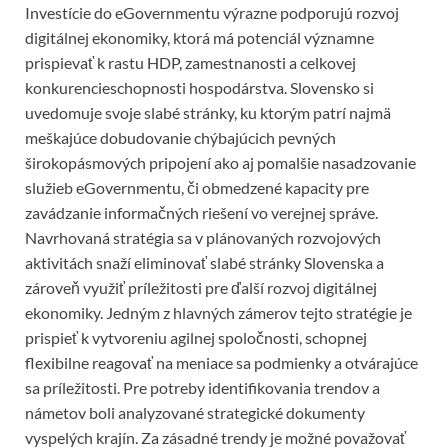
Investície do eGovernmentu výrazne podporujú rozvoj
digitálnej ekonomiky, ktorá má potenciál významne
prispievať k rastu HDP, zamestnanosti a celkovej
konkurencieschopnosti hospodárstva. Slovensko si
uvedomuje svoje slabé stránky, ku ktorým patrí najmä
meškajúce dobudovanie chýbajúcich pevných
širokopásmových pripojení ako aj pomalšie nasadzovanie
služieb eGovernmentu, či obmedzené kapacity pre
zavádzanie informačných riešení vo verejnej správe.
Navrhovaná stratégia sa v plánovaných rozvojových
aktivitách snaží eliminovať slabé stránky Slovenska a
zároveň využiť príležitosti pre ďalší rozvoj digitálnej
ekonomiky. Jedným z hlavných zámerov tejto stratégie je
prispieť k vytvoreniu agilnej spoločnosti, schopnej
flexibilne reagovať na meniace sa podmienky a otvárajúce
sa príležitosti. Pre potreby identifikovania trendov a
námetov boli analyzované strategické dokumenty
vyspelých krajín. Za zásadné trendy je možné považovať