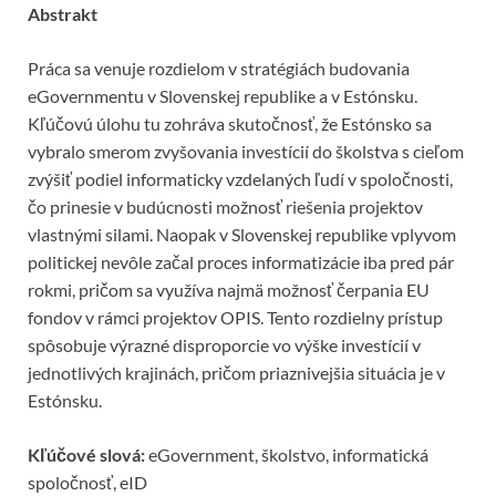
Abstrakt
Práca sa venuje rozdielom v stratégiách budovania
eGovernmentu v Slovenskej republike a v Estónsku.
Kľúčovú úlohu tu zohráva skutočnosť, že Estónsko sa
vybralo smerom zvyšovania investícií do školstva s cieľom
zvýšiť podiel informaticky vzdelaných ľudí v spoločnosti,
čo prinesie v budúcnosti možnosť riešenia projektov
vlastnými silami. Naopak v Slovenskej republike vplyvom
politickej nevôle začal proces informatizácie iba pred pár
rokmi, pričom sa využíva najmä možnosť čerpania EU
fondov v rámci projektov OPIS. Tento rozdielny prístup
spôsobuje výrazné disproporcie vo výške investícií v
jednotlivých krajinách, pričom priaznivejšia situácia je v
Estónsku.
Kľúčové slová:
eGovernment, školstvo, informatická
spoločnosť, eID